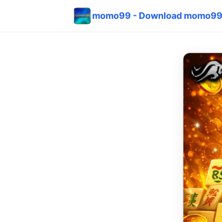
momo99 - Download momo99 R