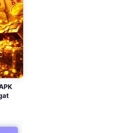
 APK
gat