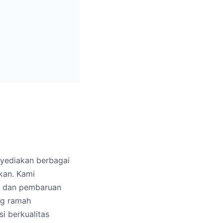
yediakan berbagai
ikan. Kami
t, dan pembaruan
ng ramah
i berkualitas