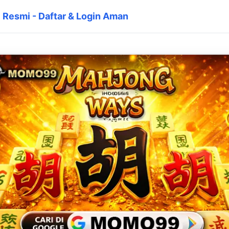
esmi - Daftar & Login Aman