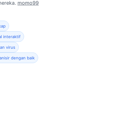
mereka.
momo99
kap
 interaktif
an virus
anisir dengan baik