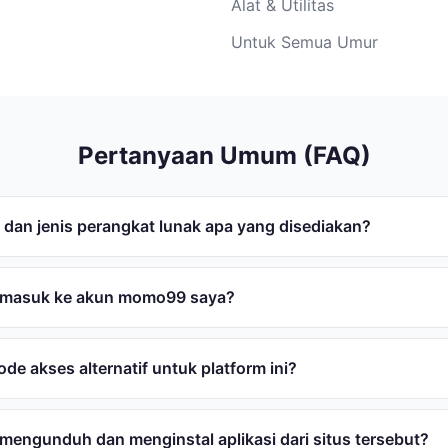
Alat & Utilitas
Untuk Semua Umur
Pertanyaan Umum (FAQ)
dan jenis perangkat lunak apa yang disediakan?
 masuk ke akun momo99 saya?
e akses alternatif untuk platform ini?
mengunduh dan menginstal aplikasi dari situs tersebut?