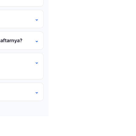
aftarnya?