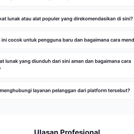
at lunak atau alat populer yang direkomendasikan di sini?
 ini cocok untuk pengguna baru dan bagaimana cara mend
t lunak yang diunduh dari sini aman dan bagaimana cara
?
menghubungi layanan pelanggan dari platform tersebut?
Ulasan Profesional