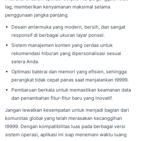
lag, memberikan kenyamanan maksimal selama
penggunaan jangka panjang.
Desain antarmuka yang modern, bersih, dan sangat
responsif di berbagai ukuran layar ponsel.
Sistem manajemen konten yang cerdas untuk
rekomendasi hiburan yang dipersonalisasi sesuai
selera Anda.
Optimasi baterai dan memori yang efisien, sehingga
perangkat tidak cepat panas saat menjalankan t9999.
Pembaruan berkala untuk memastikan keamanan data
dan penambahan fitur-fitur baru yang inovatif.
Jangan lewatkan kesempatan untuk menjadi bagian dari
komunitas global yang telah merasakan kecanggihan
t9999. Dengan kompatibilitas luas pada berbagai versi
sistem operasi, aplikasi ini siap menemani waktu luang