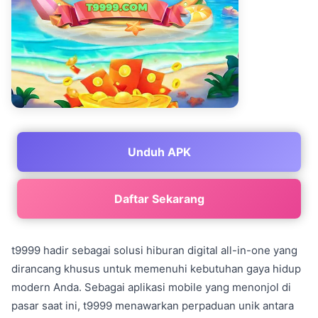
Unduh APK
Daftar Sekarang
t9999 hadir sebagai solusi hiburan digital all-in-one yang
dirancang khusus untuk memenuhi kebutuhan gaya hidup
modern Anda. Sebagai aplikasi mobile yang menonjol di
pasar saat ini, t9999 menawarkan perpaduan unik antara