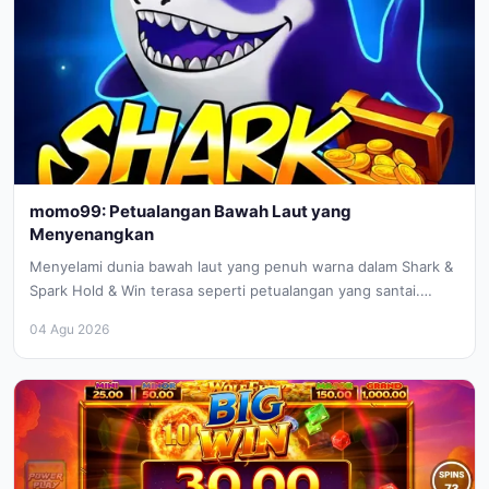
momo99: Petualangan Bawah Laut yang
Menyenangkan
Menyelami dunia bawah laut yang penuh warna dalam Shark &
Spark Hold & Win terasa seperti petualangan yang santai.
Saat...
04 Agu 2026