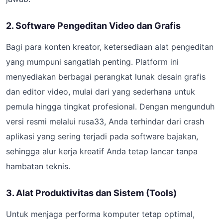
2. Software Pengeditan Video dan Grafis
Bagi para konten kreator, ketersediaan alat pengeditan
yang mumpuni sangatlah penting. Platform ini
menyediakan berbagai perangkat lunak desain grafis
dan editor video, mulai dari yang sederhana untuk
pemula hingga tingkat profesional. Dengan mengunduh
versi resmi melalui rusa33, Anda terhindar dari crash
aplikasi yang sering terjadi pada software bajakan,
sehingga alur kerja kreatif Anda tetap lancar tanpa
hambatan teknis.
3. Alat Produktivitas dan Sistem (Tools)
Untuk menjaga performa komputer tetap optimal,