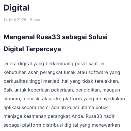
Digital
14 Mei 2026
· Resmi
Mengenal Rusa33 sebagai Solusi
Digital Terpercaya
Di era digital yang berkembang pesat saat ini,
kebutuhan akan perangkat lunak atau software yang
berkualitas tinggi menjadi hal yang tidak terelakkan.
Baik untuk keperluan pekerjaan, pendidikan, maupun
hiburan, memiliki akses ke platform yang menyediakan
aplikasi secara resmi adalah kunci utama untuk
menjaga keamanan perangkat Anda. Rusa33 hadir
sebagai platform distribusi digital yang menawarkan