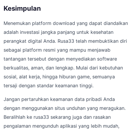
Kesimpulan
Menemukan platform download yang dapat diandalkan
adalah investasi jangka panjang untuk kesehatan
perangkat digital Anda. Rusa33 telah membuktikan diri
sebagai platform resmi yang mampu menjawab
tantangan tersebut dengan menyediakan software
berkualitas, aman, dan lengkap. Mulai dari kebutuhan
sosial, alat kerja, hingga hiburan game, semuanya
tersaji dengan standar keamanan tinggi.
Jangan pertaruhkan keamanan data pribadi Anda
dengan menggunakan situs unduhan yang meragukan.
Beralihlah ke rusa33 sekarang juga dan rasakan
pengalaman mengunduh aplikasi yang lebih mudah,