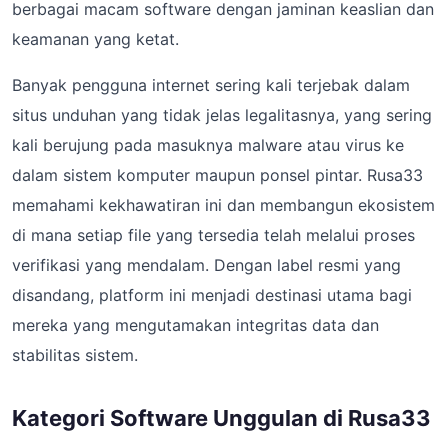
berbagai macam software dengan jaminan keaslian dan
keamanan yang ketat.
Banyak pengguna internet sering kali terjebak dalam
situs unduhan yang tidak jelas legalitasnya, yang sering
kali berujung pada masuknya malware atau virus ke
dalam sistem komputer maupun ponsel pintar. Rusa33
memahami kekhawatiran ini dan membangun ekosistem
di mana setiap file yang tersedia telah melalui proses
verifikasi yang mendalam. Dengan label resmi yang
disandang, platform ini menjadi destinasi utama bagi
mereka yang mengutamakan integritas data dan
stabilitas sistem.
Kategori Software Unggulan di Rusa33