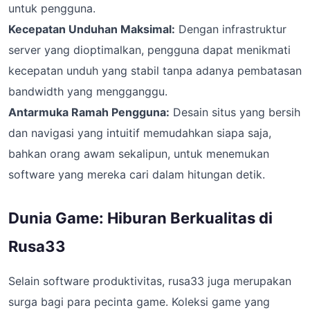
untuk pengguna.
Kecepatan Unduhan Maksimal:
Dengan infrastruktur
server yang dioptimalkan, pengguna dapat menikmati
kecepatan unduh yang stabil tanpa adanya pembatasan
bandwidth yang mengganggu.
Antarmuka Ramah Pengguna:
Desain situs yang bersih
dan navigasi yang intuitif memudahkan siapa saja,
bahkan orang awam sekalipun, untuk menemukan
software yang mereka cari dalam hitungan detik.
Dunia Game: Hiburan Berkualitas di
Rusa33
Selain software produktivitas, rusa33 juga merupakan
surga bagi para pecinta game. Koleksi game yang