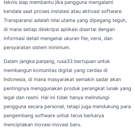
teknis siap membantu jika pengguna mengalami
kendala saat proses instalasi atau aktivasi software.
Transparansi adalah nilai utama yang dipegang teguh,
di mana setiap deskripsi aplikasi disertai dengan
informasi detail mengenai ukuran file, versi, dan
persyaratan sistem minimum.
Dalam jangka panjang, rusa33 bertujuan untuk
membangun komunitas digital yang cerdas di
Indonesia, di mana masyarakat semakin sadar akan
pentingnya menggunakan produk perangkat lunak yang
legal dan resmi. Hal ini tidak hanya melindungi
pengguna secara personal, tetapi juga mendukung para
pengembang software untuk terus berkarya
menciptakan inovasi-inovasi baru.